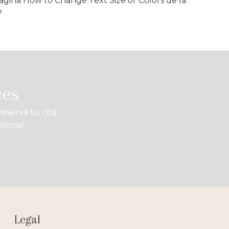
 página How to Change Text Size or Colors de la
?
ces
eserva tu cita
pecial.
Legal