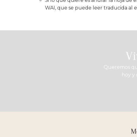
Si lo que quiere es anular la hoja de 
WAI, que se puede leer traducida al 
Vi
Queremos que 
hoy y 
M