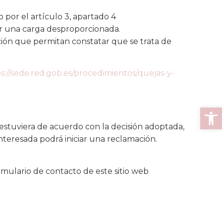
 por el artículo 3, apartado 4
er una carga desproporcionada.
ición que permitan constatar que se trata de
s://sede.red.gob.es/procedimientos/quejas-y-
Abrir
e estuviera de acuerdo con la decisión adoptada,
interesada podrá iniciar una reclamación.
ormulario de contacto de este sitio web