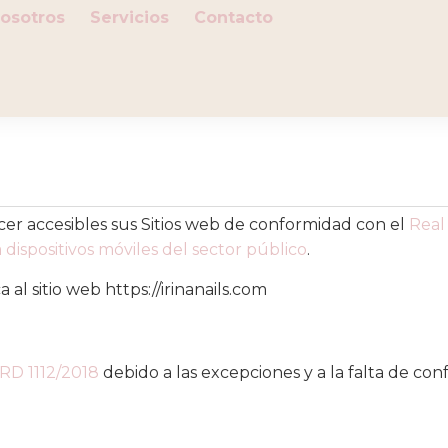
osotros
Servicios
Contacto
r accesibles sus Sitios web de conformidad con el
Real 
a dispositivos móviles del sector público
.
 al sitio web https://irinanails.com
RD 1112/2018
debido a las excepciones y a la falta de co